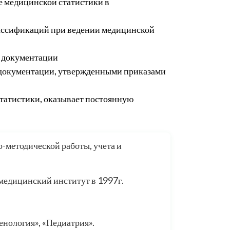
 медицинской статистики в
ассификаций при ведении медицинской
й документации
 документации, утвержденными приказами
татистики, оказывает постоянную
методической работы, учета и
медицинский институт в 1997г.
енология», «Педиатрия».