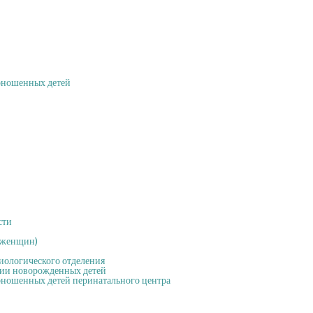
оношенных детей
сти
 женщин)
иологического отделения
пии новорожденных детей
ношенных детей перинатального центра