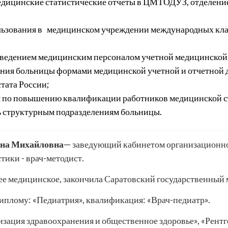
едицинские статистические отчеты в ЦМТОДУЗ, отделение
ользования в медицинском учреждении международных кл
 ведением медицинским персоналом учетной медицинско
ния больницы формами медицинской учетной и отчетной
тата России;
 по повышению квалификации работников медицинской с
 структурным подразделениям больницы.
на Михайловна
— заведующий кабинетом организационно-
тики - врач-методист.
е медицинское, закончила Саратовский государственный 
иплому: «Педиатрия», квалификация: «Врач-педиатр».
зация здравоохранения и общественное здоровье», «Рентг