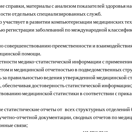
кие справки, материалы с анализом показателей здоровья
ности отдельных специализированных служб.
о участвует в развитии компьютеризации медицинских те
ью регистрации заболеваний по международной классифик
 по совершенствованию преемственности и взаимодействи
дицинской помощи.
етности медико-статистической информации с применение
етом и медицинской отчетностью в подведомственных стр
 за правильностью ведения утвержденной медицинской ст
, обеспечивая достоверность статистической информации
твованию медицинской статистики в соответствии с прик
е статистические отчеты от всех структурных отделений
учетно-отчетной документации, сводных отчетов по медиц
нные связи;