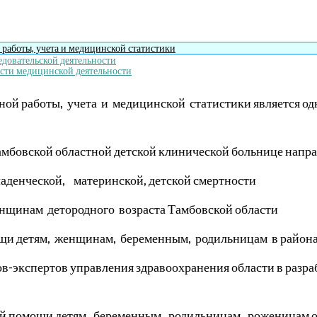
работы, учета и медицинской статистики
довательской деятельности
ости медицинской деятельности
ной работы,
учета
и
медицинской
статистики является о
амбовской областной детской клинической больнице напра
ладенческой,
материнской, детской смертности
нщинам
детородного
возраста Тамбовской области
щи детям,
женщинам,
беременным,
родильницам
в район
ов-экспертов управления здравоохранения области в разр
ой помощи детям,
беременным,
родильницам,
роженицам о