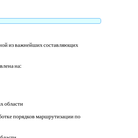
дной из важнейших составляющих
влена на:
ах области
аботке порядков маршрутизации по
бласти.