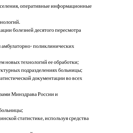
 населения, оперативные информационные
хнологий.
ации болезней десятого пересмотра
я амбулаторно- поликлинических
м новых технологий ее обработки;
уктурных подразделениях больницы;
атистической документации во всех
;
азами Минздрава России и
 больницы;
инской статистике, используя средства