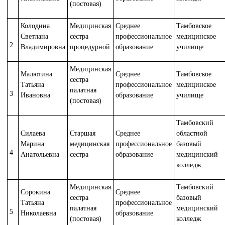
(постовая)
Колодина
Медицинская
Среднее
Тамбовское
Светлана
сестра
профессиональное
медицинское
2
Владимировна
процедурной
образование
училище
Медицинская
Малютина
Среднее
Тамбовское
сестра
Татьяна
профессиональное
медицинское
палатная
3
Ивановна
образование
училище
(постовая)
Тамбовский
Силаева
Старшая
Среднее
областной
Марина
медицинская
профессиональное
базовый
4
Анатольевна
сестра
образование
медицинский
колледж
Медицинская
Тамбовский
Сорокина
Среднее
сестра
базовый
Татьяна
профессиональное
палатная
медицинский
5
Николаевна
образование
(постовая)
колледж