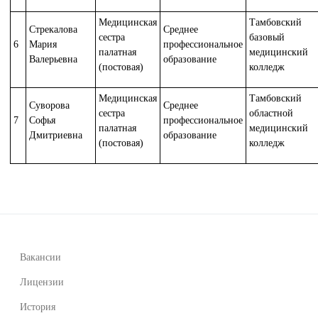
Медицинская
Тамбовский
Стрекалова
Среднее
сестра
базовый
6
Мария
профессиональное
палатная
медицинский
Валерьевна
образование
(постовая)
колледж
Медицинская
Тамбовский
Суворова
Среднее
сестра
областной
7
Софья
профессиональное
палатная
медицинский
Дмитриевна
образование
(постовая)
колледж
Вакансии
Лицензии
История