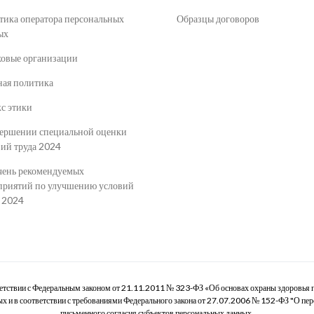
тика оператора персональных
Образцы договоров
ых
ховые организации
ная политика
с этики
вершении специальной оценки
вий труда 2024
чень рекомендуемых
приятий по улучшению условий
а 2024
ветствии с Федеральным законом от 21.11.2011 № 323-ФЗ «Об основах охраны здоровья 
х и в соответствии с требованиями Федерального закона от 27.07.2006 № 152-ФЗ "О пе
письменного согласия субъектов персональных данных.