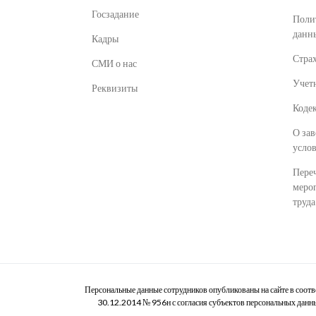
Госзадание
Поли
данн
Кадры
Стра
СМИ о нас
Учет
Реквизиты
Кодек
О за
усло
Пере
меро
труд
Персональные данные сотрудников опубликованы на сайте в соот
30.12.2014 № 956н с согласия субъектов персональных данны